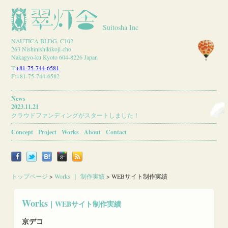
Suitosha Inc
NAUTICA BLDG. C102
263 Nishinishikikoji-cho
Nakagyo-ku Kyoto 604-8226 Japan
T:
+81-75-744-6581
F:+81-75-744-6582
News
2023.11.21
クラウドファンディングがスタートしました！
Concept
Project
Works
About
Contact
トップページ
>
Works ｜ 制作実績
>
WEBサイト制作実績
Works
｜WEBサイト制作実績
京デコ